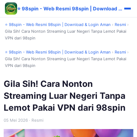
⭐ 98spin - Web Resmi 98spin | Download & Login Aman
⭐ 98spin - Web Resmi 98spin | Download & Login Aman
›
Resmi
›
Gila Sih! Cara Nonton Streaming Luar Negeri Tanpa Lemot Pakai
VPN dari 98spin
⭐ 98spin - Web Resmi 98spin | Download & Login Aman
›
Resmi
›
Gila Sih! Cara Nonton Streaming Luar Negeri Tanpa Lemot Pakai
VPN dari 98spin
Gila Sih! Cara Nonton
Streaming Luar Negeri Tanpa
Lemot Pakai VPN dari 98spin
05 Mei 2026
· Resmi