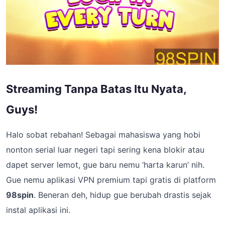
Streaming Tanpa Batas Itu Nyata,
Guys!
Halo sobat rebahan! Sebagai mahasiswa yang hobi
nonton serial luar negeri tapi sering kena blokir atau
dapet server lemot, gue baru nemu ‘harta karun’ nih.
Gue nemu aplikasi VPN premium tapi gratis di platform
98spin
. Beneran deh, hidup gue berubah drastis sejak
instal aplikasi ini.