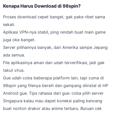
Kenapa Harus Download di 98spin?
Proses download cepet banget, gak pake ribet sama
sekali.
Aplikasi VPN-nya stabil, ping rendah buat main game
juga oke banget.
Server pilihannya banyak, dari Amerika sampe Jepang
ada semua.
File aplikasinya aman dan udah terverifikasi, jadi gak
takut virus.
Gue udah coba beberapa platform lain, tapi cuma di
98spin yang filenya bersih dan gampang diinstal di HP
Android gue. Tips rahasia dari gue: coba pilih server
Singapura kalau mau dapet koneksi paling kenceng
buat nonton drakor atau anime terbaru. Buruan cek